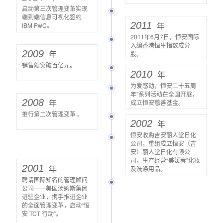
启动第三次管理变革实现
端到端信息可视化签约
2011
年
IBM PwC。
2011年6月7日，恒安国际
入编香港恒生指数成分
2009
年
股。
销售额突破百亿元。
2010
年
为爱感动，恒安二十五周
年”系列活动在全国开展，
2008
年
成立恒安慈善基金。
推行第二次管理变革 。
2002
年
恒安收购吉安丽人堂日化
公司，重组成立恒安（吉
安）丽人堂日化有限公
司，生产经营“美媛春”化妆
2001
年
及洗涤用品。
聘请国际知名的管理顾问
公司——美国汤姆斯集团
进驻企业，携手推进企业
的全面管理变革，启动“恒
安 TCT 行动”。