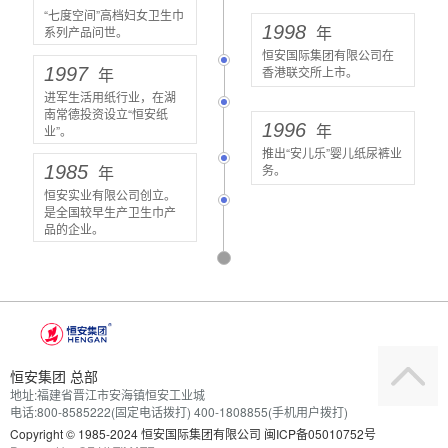
“七度空间”高档妇女卫生巾
1998
年
系列产品问世。
恒安国际集团有限公司在
1997
年
香港联交所上市。
进军生活用纸行业，在湖
南常德投资设立“恒安纸
1996
年
业”。
推出“安儿乐”婴儿纸尿裤业
1985
年
务。
恒安实业有限公司创立。
是全国较早生产卫生巾产
品的企业。
恒安集团 总部
地址:福建省晋江市安海镇恒安工业城
电话:800-8585222(固定电话拨打) 400-1808855(手机用户拨打)
Copyright
© 1985-2024 恒安国际集团有限公司
闽ICP备05010752号