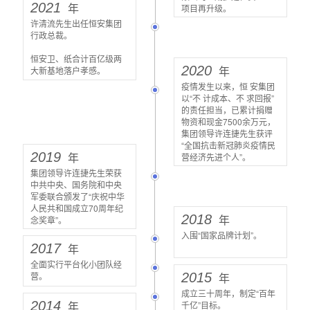
2021
年
项目再升级。
许清流先生出任恒安集团
行政总裁。
恒安卫、纸合计百亿级两
2020
年
大新基地落户孝感。
疫情发生以来，恒 安集团
以“不 计成本、不 求回报”
的责任担当，已累计捐赠
物资和现金7500余万元，
集团领导许连捷先生获评
“全国抗击新冠肺炎疫情民
2019
年
营经济先进个人”。
集团领导许连捷先生荣获
中共中央、国务院和中央
军委联合颁发了“庆祝中华
人民共和国成立70周年纪
2018
年
念奖章”。
入围“国家品牌计划”。
2017
年
全面实行平台化小团队经
2015
年
营。
成立三十周年，制定“百年
2014
年
千亿”目标。