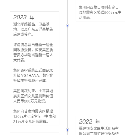
集团向西藏日喀则市定日
县地震灾区捐赠500万元生
2023
年
活用品。
湖北孝感纸品、卫品基
地，以及广东云浮基地先
后建成投产。
许清流总裁当选新一届全
国政协委员，恒安集团质
管员方华娟当选新一届人
大代表。
集团SAP系统正式由ECC
升级至S4HANA，数字化
升级攻坚战顺利完成。
集团向叙利亚、土耳其地
震灾区妇女儿童捐赠价值
人民币200万元物资。
集团向甘肃地震灾区捐赠
120万片七度空间卫生巾和
2022
年
21万片安儿乐纸尿裤。
福建恒安家庭生活用品有
限公司二期扩建恒安SAP