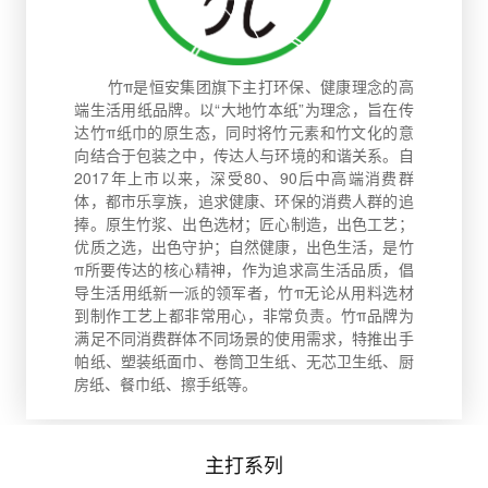
竹π是恒安集团旗下主打环保、健康理念的高
端生活用纸品牌。以“大地竹本纸”为理念，旨在传
达竹π纸巾的原生态，同时将竹元素和竹文化的意
向结合于包装之中，传达人与环境的和谐关系。自
2017年上市以来，深受80、90后中高端消费群
体，都市乐享族，追求健康、环保的消费人群的追
捧。原生竹浆、出色选材；匠心制造，出色工艺；
优质之选，出色守护；自然健康，出色生活，是竹
π所要传达的核心精神，作为追求高生活品质，倡
导生活用纸新一派的领军者，竹π无论从用料选材
到制作工艺上都非常用心，非常负责。竹π品牌为
满足不同消费群体不同场景的使用需求，特推出手
帕纸、塑装纸面巾、卷筒卫生纸、无芯卫生纸、厨
房纸、餐巾纸、擦手纸等。
主打系列